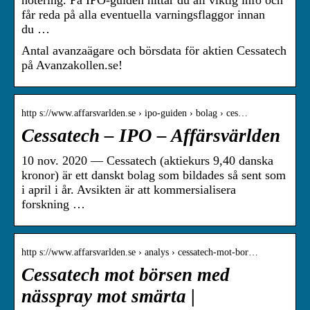
notering. På IPO-guiden hittar du all viktig info och
får reda på alla eventuella varningsflaggor innan
du …
Antal avanzaägare och börsdata för aktien Cessatech
på Avanzakollen.se!
http s://www.affarsvarlden.se › ipo-guiden › bolag › ces…
Cessatech – IPO – Affärsvärlden
10 nov. 2020 — Cessatech (aktiekurs 9,40 danska
kronor) är ett danskt bolag som bildades så sent som
i april i år. Avsikten är att kommersialisera
forskning …
http s://www.affarsvarlden.se › analys › cessatech-mot-bor…
Cessatech mot börsen med
nässpray mot smärta |