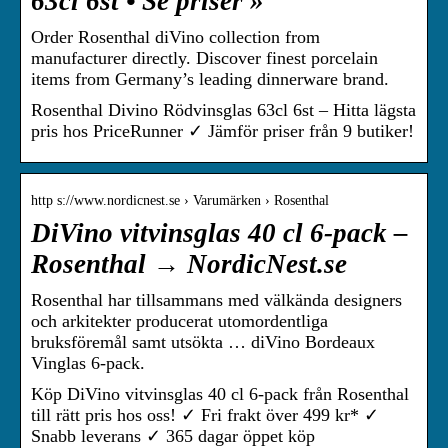
63cl 6st • Se priser »
Order Rosenthal diVino collection from
manufacturer directly. Discover finest porcelain
items from Germany’s leading dinnerware brand.
Rosenthal Divino Rödvinsglas 63cl 6st – Hitta lägsta
pris hos PriceRunner ✓ Jämför priser från 9 butiker!
http s://www.nordicnest.se › Varumärken › Rosenthal
DiVino vitvinsglas 40 cl 6-pack –
Rosenthal → NordicNest.se
Rosenthal har tillsammans med välkända designers
och arkitekter producerat utomordentliga
bruksföremål samt utsökta … diVino Bordeaux
Vinglas 6-pack.
Köp DiVino vitvinsglas 40 cl 6-pack från Rosenthal
till rätt pris hos oss! ✓ Fri frakt över 499 kr* ✓
Snabb leverans ✓ 365 dagar öppet köp