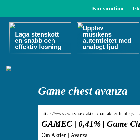
Konsumtion
Ek
Upplev
Laga stenskott –
musikens
en snabb och
autenticitet med
effektiv lösning
analogt ljud
Game chest avanza
http s://www.avanza.se › aktier › om-aktien.html › ga
GAMEC | 0,41% | Game Che
Om Aktien | Avanza