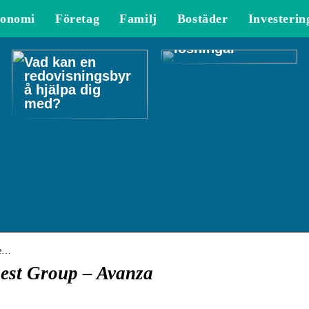
ekonomihanterin
onomi
Företag
Familj
Bostäder
Investerin
gen: En titt på
moderna
lösningar
Vad kan en
redovisningsbyr
å hjälpa dig
med?
me…
st Group – Avanza