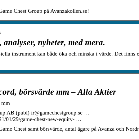
n Game Chest Group på Avanzakollen.se!
p
 analyser, nyheter, med mera.
siella instrument kan både öka och minska i värde. Det finns 
scord, börsvärde mm – Alla Aktier
de mm
oup AB (publ) ir@gamechestgroup.se …
021/01/29/game-chest-new-equity- …
för Game Chest samt börsvärde, antal ägare på Avanza och Nord