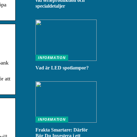
vid serieproduktion och
öpa
specialdetaljer
INFORMATION
Bank
Vad är LED spotlampor?
r att
INFORMATION
Frakta Smartare: Därför
Bör Du Investera i ett
vill