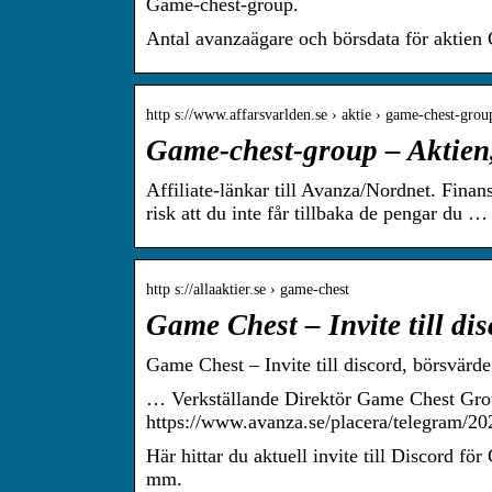
Game-chest-group.
Antal avanzaägare och börsdata för aktie
http s://www.affarsvarlden.se › aktie › game-chest-grou
Game-chest-group – Aktien,
Affiliate-länkar till Avanza/Nordnet. Finan
risk att du inte får tillbaka de pengar du …
http s://allaaktier.se › game-chest
Game Chest – Invite till di
Game Chest – Invite till discord, börsvär
… Verkställande Direktör Game Chest Gr
https://www.avanza.se/placera/telegram/2
Här hittar du aktuell invite till Discord 
mm.