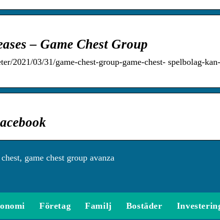
eleases – Game Chest Group
eter/2021/03/31/game-chest-group-game-chest- spelbolag-kan
Facebook
chest, game chest group avanza
onomi
Företag
Familj
Bostäder
Investerin