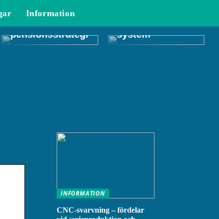
framtiden: Hur
gar
Information
man skapar en
Allt du behöver
effektiv
veta om CRM-
pensionsstrategi
system
INFORMATION
CNC-svarvning – fördelar