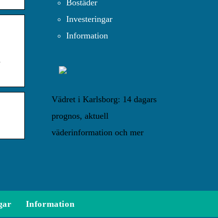
Bostäder
Investeringar
Information
-
Vädret i Karlsborg: 14 dagars
prognos, aktuell
väderinformation och mer
gar
Information