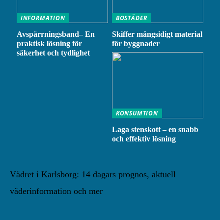
INFORMATION
BOSTÄDER
Avspärrningsband– En
Skiffer mångsidigt material
praktisk lösning för
för byggnader
säkerhet och tydlighet
KONSUMTION
Laga stenskott – en snabb
och effektiv lösning
Vädret i Karlsborg: 14 dagars prognos, aktuell
väderinformation och mer