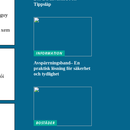
Tippsläp
nguy
ợ xem
INFORMATION
Avspärrningsband– En
praktisk lösning för säkerhet
och tydlighet
ói
BOSTÄDER