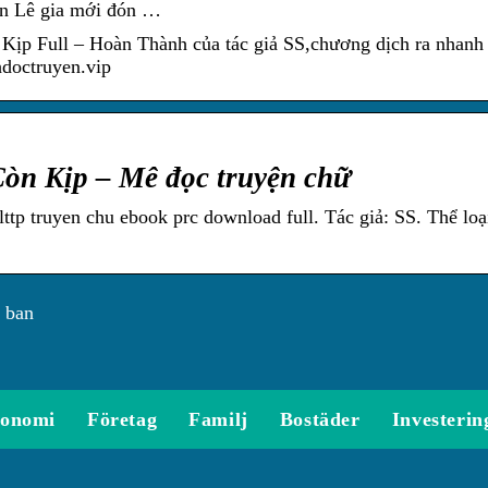
ên Lê gia mới đón …
ịp Full – Hoàn Thành của tác giả SS,chương dịch ra nhanh
hdoctruyen.vip
òn Kịp – Mê đọc truyện chữ
ttp truyen chu ebook prc download full. Tác giả: SS. Thể loạ
 ban
onomi
Företag
Familj
Bostäder
Investerin