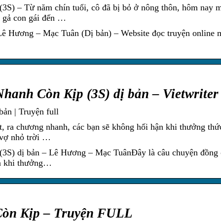
3S) – Từ năm chín tuổi, cô đã bị bỏ ở nông thôn, hôm nay 
n gả con gái đến …
ê Hương – Mạc Tuân (Dị bản) – Website đọc truyện online 
hanh Còn Kịp (3S) dị bản – Vietwriter
ản | Truyện full
, ra chương nhanh, các bạn sẽ không hối hận khi thưởng thứ
 vợ nhỏ trời …
3S) dị bản – Lê Hương – Mạc TuânĐây là câu chuyện đồng 
ận khi thưởng…
Còn Kịp – Truyện FULL