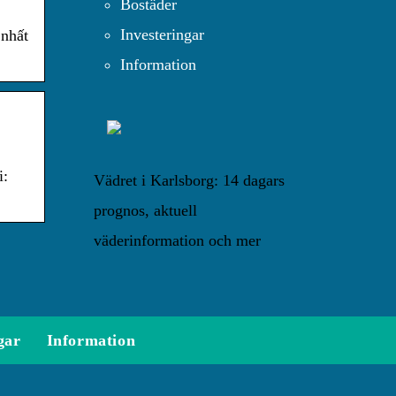
Bostäder
Investeringar
 nhất
Information
i:
Vädret i Karlsborg: 14 dagars
prognos, aktuell
väderinformation och mer
gar
Information