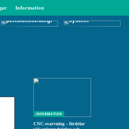
framtiden: Hur
gar
Information
man skapar en
Allt du behöver
effektiv
veta om CRM-
pensionsstrategi
system
INFORMATION
CNC-svarvning – fördelar