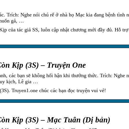
hác. Trích: Nghe nói chú rể ở nhà họ Mạc kia đang bệnh tình 
 muốn gả, …
ịp của tác giả SS, luôn cập nhật chương mới đầy đủ. Hỗ tr
òn Kịp (3S) – Truyện One
nh, các bạn sẽ không hối hận khi thưởng thức. Trích: Nghe n
guy kịch, Lê gia …
S). Truyen1.one chúc các bạn đọc truyện vui vẻ!
òn Kịp (3S) – Mạc Tuân (Dị bản)