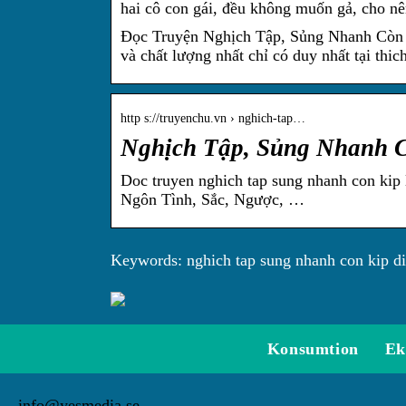
hai cô con gái, đều không muốn gả, cho n
Đọc Truyện Nghịch Tập, Sủng Nhanh Còn K
và chất lượng nhất chỉ có duy nhất tại thic
http s://truyenchu.vn › nghich-tap…
Nghịch Tập, Sủng Nhanh C
Doc truyen nghich tap sung nhanh con kip l
Ngôn Tình, Sắc, Ngược, …
Keywords: nghich tap sung nhanh con kip di
Konsumtion
Ek
info@yesmedia.se