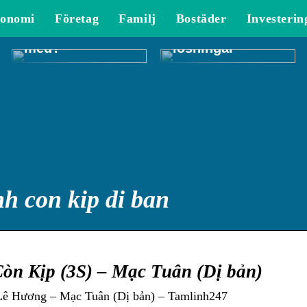
Vad kan en
ekonomihanterin
onomi
Företag
Familj
Bostäder
Investerin
redovisningsbyr
gen: En titt på
å hjälpa dig
moderna
med?
lösningar
h con kip di ban
òn Kịp (3S) – Mạc Tuân (Dị bản)
Lê Hương – Mạc Tuân (Dị bản) – Tamlinh247