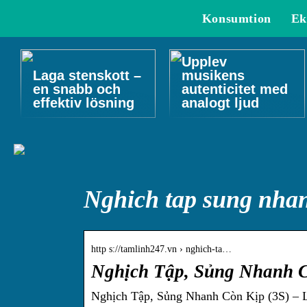
Konsumtion
Ek
Upplev
Laga stenskott –
musikens
en snabb och
autenticitet med
effektiv lösning
analogt ljud
Nghich tap sung nhan
http s://tamlinh247.vn › nghich-ta…
Nghịch Tập, Sủng Nhanh C
Nghịch Tập, Sủng Nhanh Còn Kịp (3S) – 