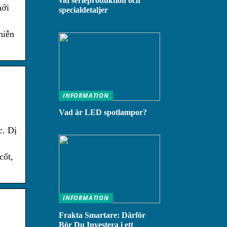
vid serieproduktion och
mới
specialdetaljer
miễn
INFORMATION
Vad är LED spotlampor?
c. Dị
cốt,
INFORMATION
Frakta Smartare: Därför
Bör Du Investera i ett