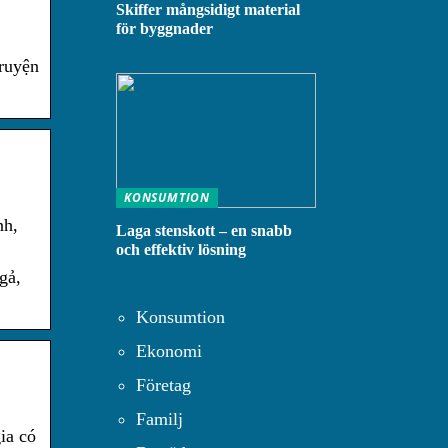
Skiffer mångsidigt material
för byggnader
ruyện
KONSUMTION
nh,
Laga stenskott – en snabb
och effektiv lösning
gả,
Konsumtion
Ekonomi
Företag
Familj
ia có