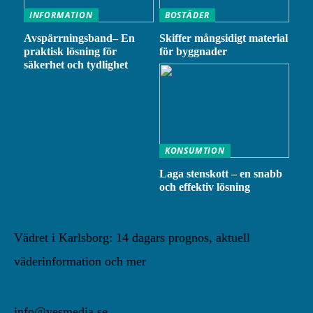
INFORMATION
BOSTÄDER
Avspärrningsband– En
Skiffer mångsidigt material
praktisk lösning för
för byggnader
säkerhet och tydlighet
KONSUMTION
Laga stenskott – en snabb
och effektiv lösning
Vädret i Karlsborg: 14 dagars prognos, aktuell
väderinformation och mer
info@yesmedia.se